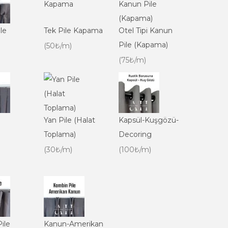
le
Tek Pile Kapama
Otel Tipi Kanun
Pile (Kapama)
(50₺/m)
(75₺/m)
Yan Pile (Halat
Kapsül-Kuşgözü-
Toplama)
Decoring
(30₺/m)
(100₺/m)
ile
Kanun-Amerikan