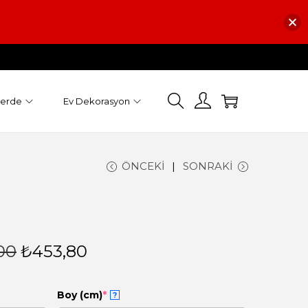
Perde
Ev Dekorasyon
ÖNCEKI
SONRAKI
00
₺
453,80
Boy (cm)
*
?