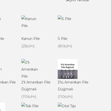
Seçimi Temizle
ile
Kanun Pile
S Pile
(25₺/m)
(80₺/m)
rikan Pile
2'li Amerikan Pile
3'lü Amerikan Pile
Düğmeli
Düğmeli
(110₺/m)
(110₺/m)