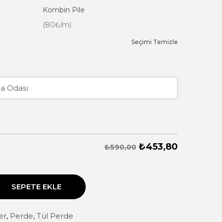
Kombin Pile
(80₺/m)
Seçimi Temizle
₺
453,80
₺590,00
SEPETE EKLE
er
,
Perde
,
Tül Perde