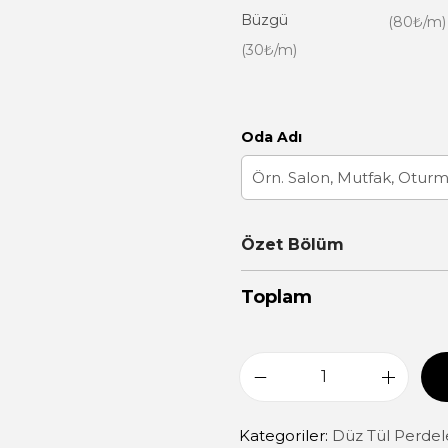
Büzgü
(80₺/m)
(30₺/m)
Oda Adı
Özet Bölüm
Toplam
Kategoriler:
Düz Tül Perdel