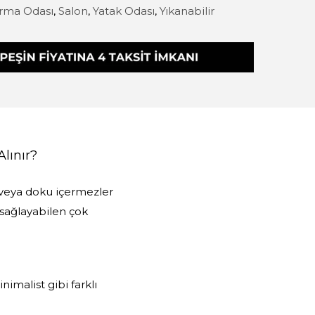
rma Odası
,
Salon
,
Yatak Odası
,
Yıkanabilir
Alınır?
 veya doku içermezler
 sağlayabilen çok
imalist gibi farklı