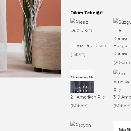
Dikim Tekniği
*
Pilesiz Düz Dikim
Büzgü P
Kornişe
(15₺/m)
(20₺/m)
2'li Amerikan Pile
3'lü Ame
(80₺/m)
(80₺/m)