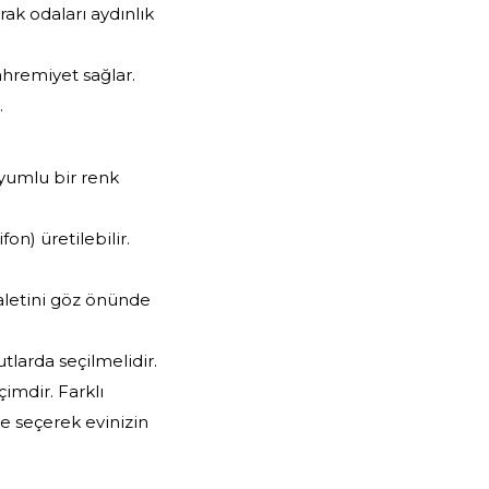
rak odaları aydınlık
ahremiyet sağlar.
.
uyumlu bir renk
on) üretilebilir.
aletini göz önünde
tlarda seçilmelidir.
imdir. Farklı
e seçerek evinizin