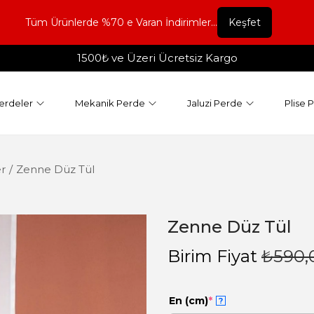
Tüm Ürünlerde %70 e Varan İndirimler...
Keşfet
1500₺ ve Üzeri Ücretsiz Kargo
erdeler
Mekanik Perde
Jaluzi Perde
Plise 
r
/
Zenne Düz Tül
Zenne Düz Tül
Birim Fiyat
₺
590,
En (cm)
*
?