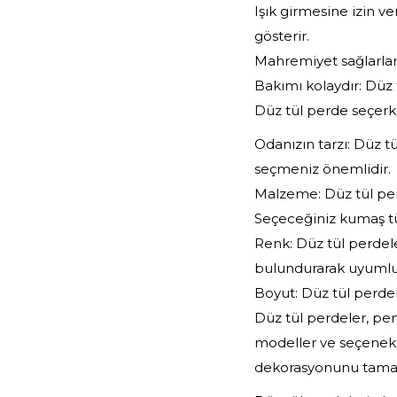
Işık girmesine izin ve
gösterir.
Mahremiyet sağlarlar:
Bakımı kolaydır: Düz
Düz tül perde seçerk
Odanızın tarzı: Düz t
seçmeniz önemlidir.
Malzeme: Düz tül perde
Seçeceğiniz kumaş t
Renk: Düz tül perdel
bulundurarak uyumlu 
Boyut: Düz tül perdel
Düz tül perdeler, pen
modeller ve seçenekl
dekorasyonunu tamaml