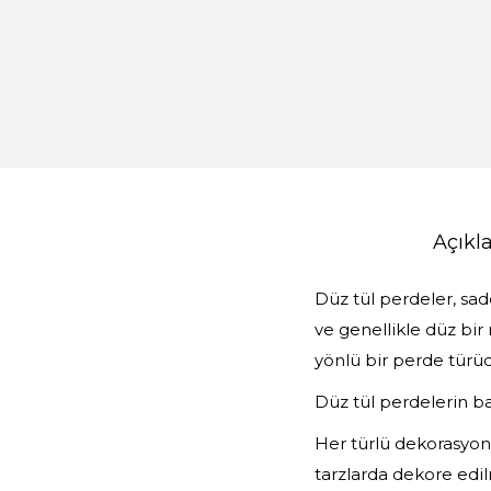
Açık
Düz tül perdeler, sa
ve genellikle düz bir
yönlü bir perde türüd
Düz tül perdelerin baz
Her türlü dekorasyona
tarzlarda dekore edilm