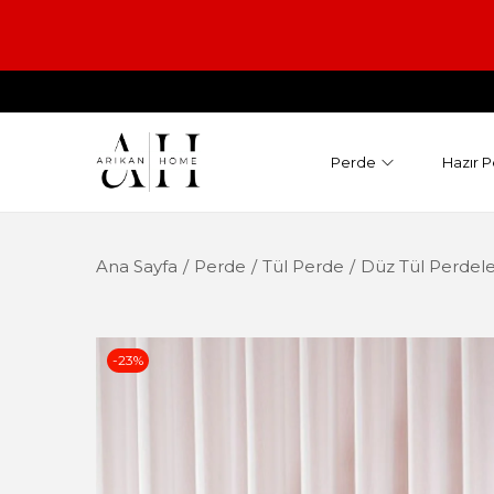
Perde
Hazır P
Ana Sayfa
/
Perde
/
Tül Perde
/
Düz Tül Perdele
-23%