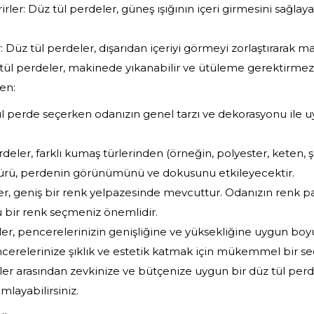
rirler: Düz tül perdeler, güneş ışığının içeri girmesini sağlaya
 Düz tül perdeler, dışarıdan içeriyi görmeyi zorlaştırarak m
 tül perdeler, makinede yıkanabilir ve ütüleme gerektirmez
en:
ül perde seçerken odanızın genel tarzı ve dekorasyonu ile 
ler, farklı kumaş türlerinden (örneğin, polyester, keten, şif
ürü, perdenin görünümünü ve dokusunu etkileyecektir.
er, geniş bir renk yelpazesinde mevcuttur. Odanızın renk p
bir renk seçmeniz önemlidir.
er, pencerelerinizin genişliğine ve yüksekliğine uygun boyu
cerelerinize şıklık ve estetik katmak için mükemmel bir seç
er arasından zevkinize ve bütçenize uygun bir düz tül perd
ayabilirsiniz.