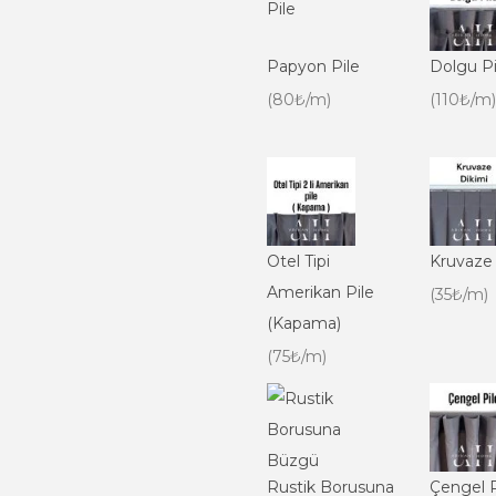
Papyon Pile
Dolgu Pi
(80₺/m)
(110₺/m)
Otel Tipi
Kruvaze
Amerikan Pile
(35₺/m)
(Kapama)
(75₺/m)
Rustik Borusuna
Çengel P