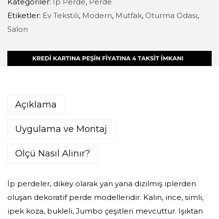
Kategoriler:
İp Perde
,
Perde
Etiketler:
Ev Tekstili
,
Modern
,
Mutfak
,
Oturma Odası
,
Salon
Açıklama
Uygulama ve Montaj
Ölçü Nasıl Alınır?
İp perdeler, dikey olarak yan yana dizilmiş iplerden
oluşan dekoratif perde modelleridir. Kalın, ince, simli,
ipek koza, bukleli, Jumbo çeşitleri mevcuttur. Işıktan