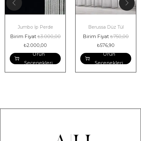
Jumbo İp Perde
Berussa Düz Tül
Birim Fiyat
Birim Fiyat
₺
3.000,00
₺
750,00
₺
2.000,00
₺
576,90
Ürün
Ürün
Seçenekleri
Seçenekleri