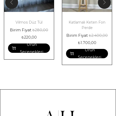
Vilmos Düz Tül
Katlamalı Keten Fon
Perde
Birim Fiyat
₺
280,00
Birim Fiyat
₺
2.400,00
₺
220,00
₺
1.700,00
Ürün
Ürün
Seçenekleri
Seçenekleri