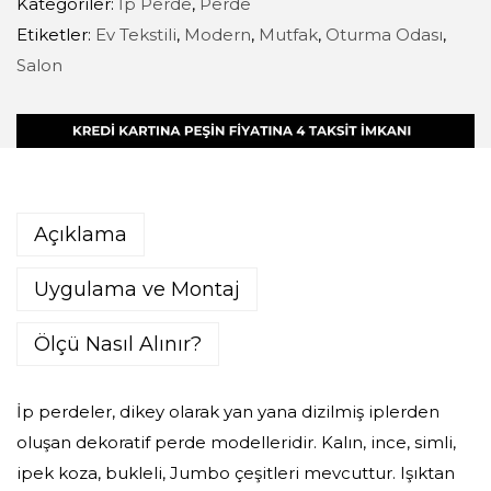
Kategoriler:
İp Perde
,
Perde
Etiketler:
Ev Tekstili
,
Modern
,
Mutfak
,
Oturma Odası
,
Salon
Açıklama
Uygulama ve Montaj
Ölçü Nasıl Alınır?
İp perdeler, dikey olarak yan yana dizilmiş iplerden
oluşan dekoratif perde modelleridir. Kalın, ince, simli,
ipek koza, bukleli, Jumbo çeşitleri mevcuttur. Işıktan