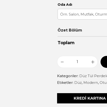
Oda Adı
Özet Bölüm
Toplam
Kategoriler:
Düz Tül Perdel
Etiketler:
Düz
,
Modern
,
Otu