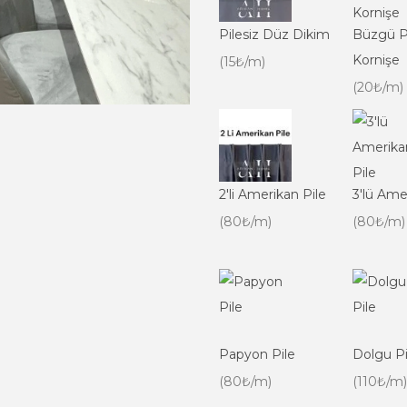
Pilesiz Düz Dikim
Büzgü P
Kornişe
(15₺/m)
(20₺/m)
2'li Amerikan Pile
3'lü Ame
(80₺/m)
(80₺/m)
Papyon Pile
Dolgu Pi
(80₺/m)
(110₺/m)