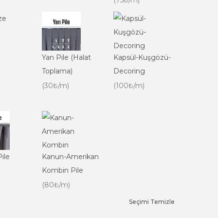
(75₺/m)
Yan Pile (Halat
Kapsül-Kuşgözü-
Toplama)
Decoring
(30₺/m)
(100₺/m)
ile
Kanun-Amerikan
Kombin Pile
(80₺/m)
Seçimi Temizle