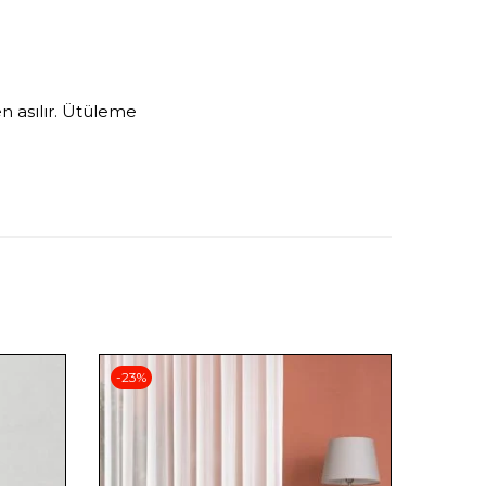
n asılır. Ütüleme
-23%
-14%