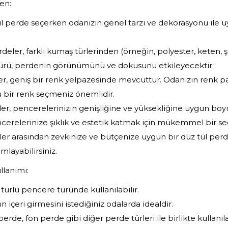
en:
ül perde seçerken odanızın genel tarzı ve dekorasyonu ile 
ler, farklı kumaş türlerinden (örneğin, polyester, keten, şif
ürü, perdenin görünümünü ve dokusunu etkileyecektir.
er, geniş bir renk yelpazesinde mevcuttur. Odanızın renk p
bir renk seçmeniz önemlidir.
er, pencerelerinizin genişliğine ve yüksekliğine uygun boyu
cerelerinize şıklık ve estetik katmak için mükemmel bir seç
er arasından zevkinize ve bütçenize uygun bir düz tül perd
ayabilirsiniz.
llanımı:
 türlü pencere türünde kullanılabilir.
ın içeri girmesini istediğiniz odalarda idealdir.
erde, fon perde gibi diğer perde türleri ile birlikte kullanılab