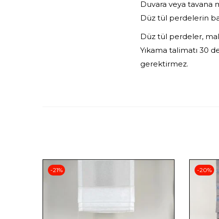
Duvara veya tavana m
Düz tül perdelerin b
Düz tül perdeler, mak
Yıkama talimatı 30 de
gerektirmez.
-21%
-20%