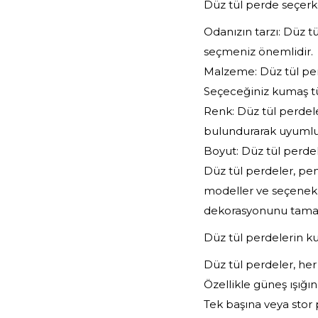
Düz tül perde seçerk
Odanızın tarzı: Düz t
seçmeniz önemlidir.
Malzeme: Düz tül perde
Seçeceğiniz kumaş t
Renk: Düz tül perdel
bulundurarak uyumlu 
Boyut: Düz tül perdel
Düz tül perdeler, pen
modeller ve seçenekl
dekorasyonunu tamaml
Düz tül perdelerin ku
Düz tül perdeler, her
Özellikle güneş ışığın
Tek başına veya stor p