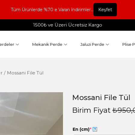
Tüm Ürünlerde %70 e Varan İndirimler...
Keşfet
1500₺ ve Üzeri Ücretsiz Kargo
erdeler
Mekanik Perde
Jaluzi Perde
Plise 
r
/
Mossani File Tül
Mossani File Tül
Birim Fiyat
₺
950,
En (cm)
*
?