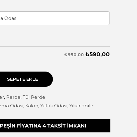
₺
590,00
₺950,00
SEPETE EKLE
er
,
Perde
,
Tül Perde
rma Odası
,
Salon
,
Yatak Odası
,
Yıkanabilir