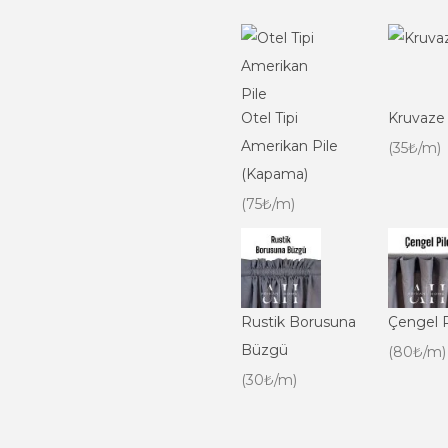
Otel Tipi
Kruvaze
Amerikan Pile
(35₺/m)
(Kapama)
(75₺/m)
Rustik Borusuna
Çengel P
Büzgü
(80₺/m)
(30₺/m)