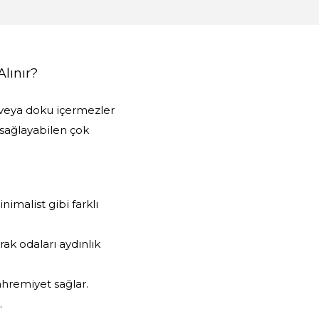
Alınır?
 veya doku içermezler
 sağlayabilen çok
imalist gibi farklı
rak odaları aydınlık
ahremiyet sağlar.
.