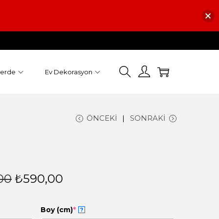
Perde
Ev Dekorasyon
ÖNCEKI
SONRAKI
00
₺
590,00
Boy (cm)
*
?