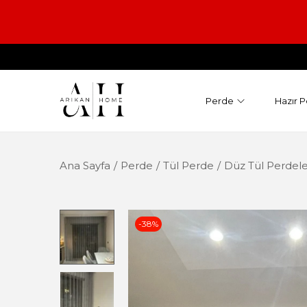
Perde
Hazır P
Ana Sayfa
/
Perde
/
Tül Perde
/
Düz Tül Perdele
-38%