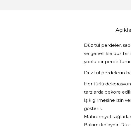
Açık
Düz tül perdeler, sa
ve genellikle düz bir
yönlü bir perde türüd
Düz tül perdelerin baz
Her türlü dekorasyona
tarzlarda dekore edilm
Işık girmesine izin ve
gösterir.
Mahremiyet sağlarlar:
Bakımı kolaydır: Düz