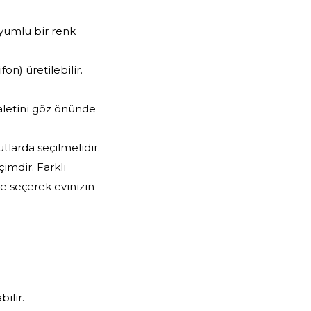
uyumlu bir renk
on) üretilebilir.
aletini göz önünde
tlarda seçilmelidir.
imdir. Farklı
e seçerek evinizin
ilir.