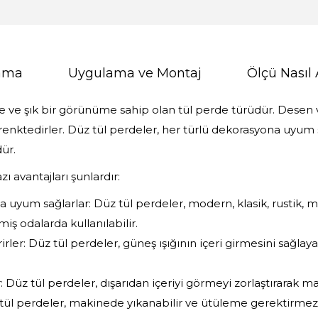
lama
Uygulama ve Montaj
Ölçü Nasıl 
de ve şık bir görünüme sahip olan tül perde türüdür. Desen
 renktedirler. Düz tül perdeler, her türlü dekorasyona uyum
ür.
ı avantajları şunlardır:
 uyum sağlarlar: Düz tül perdeler, modern, klasik, rustik, min
iş odalarda kullanılabilir.
rirler: Düz tül perdeler, güneş ışığının içeri girmesini sağlaya
 Düz tül perdeler, dışarıdan içeriyi görmeyi zorlaştırarak m
 tül perdeler, makinede yıkanabilir ve ütüleme gerektirmez