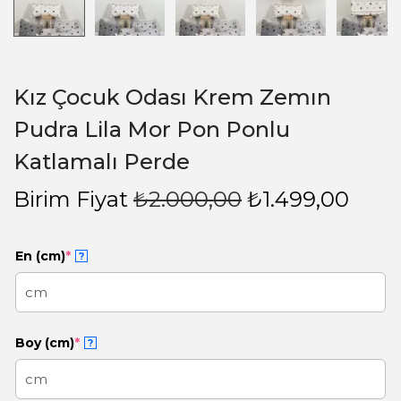
Kız Çocuk Odası Krem Zemın
Pudra Lila Mor Pon Ponlu
Katlamalı Perde
Birim Fiyat
₺
2.000,00
₺
1.499,00
En (cm)
*
?
Boy (cm)
*
?