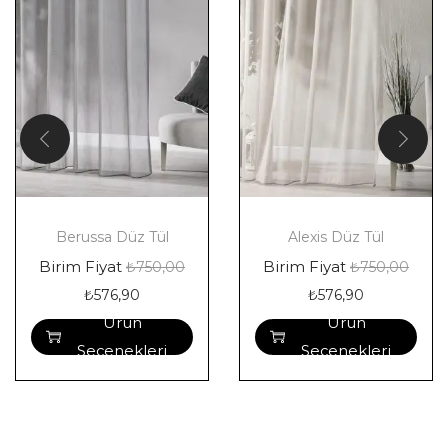
Berussa Düz Tül
Alexis Düz Tül
Birim Fiyat
Birim Fiyat
₺
750,00
₺
750,00
₺
576,90
₺
576,90
Ürün
Ürün
Seçenekleri
Seçenekleri