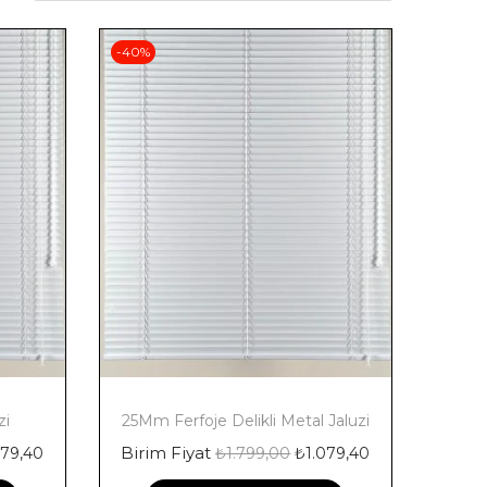
-40%
zi
25Mm Ferfoje Delikli Metal Jaluzi
Birim Fiyat
079,40
₺
1.799,00
₺
1.079,40