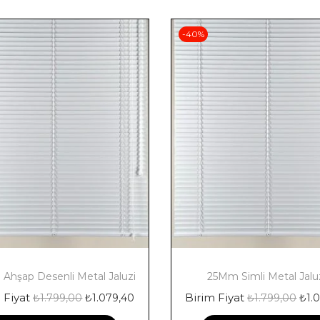
-40%
Ahşap Desenli Metal Jaluzi
25Mm Simli Metal Jalu
 Fiyat
Birim Fiyat
₺
1.799,00
₺
1.079,40
₺
1.799,00
₺
1.