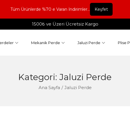
Tüm Ürünlerde %70 e Varan İndirimler...
Keşfet
1500₺ ve Üzeri Ücretsiz Kargo
erdeler
Mekanik Perde
Jaluzi Perde
Plise 
Kategori:
Jaluzi Perde
Ana Sayfa
/
Jaluzi Perde