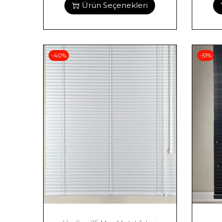
Ürün Seçenekleri
-40%
-51%