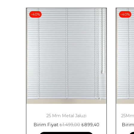
-40%
-40%
25 Mm Metal Jaluzi
25Mm 
Birim Fiyat
Birim
₺
1.499,00
₺
899,40