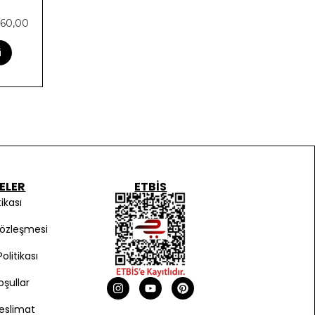
860,00
i
ELER
ETBIS
tikası
Sözleşmesi
olitikası
oşullar
eslimat