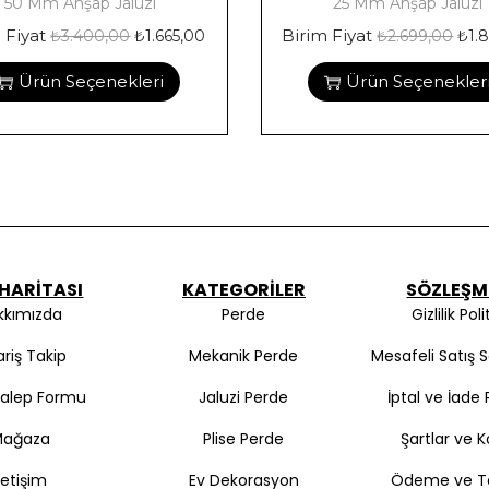
50 Mm Ahşap Jaluzi
25 Mm Ahşap Jaluzi
 Fiyat
Birim Fiyat
₺
3.400,00
₺
1.665,00
₺
2.699,00
₺
1.
Ürün Seçenekleri
Ürün Seçenekler
 HARITASI
KATEGORILER
SÖZLEŞM
kkımızda
Perde
Gizlilik Poli
ariş Takip
Mekanik Perde
Mesafeli Satış 
Talep Formu
Jaluzi Perde
İptal ve İade P
Mağaza
Plise Perde
Şartlar ve K
İletişim
Ev Dekorasyon
Ödeme ve T