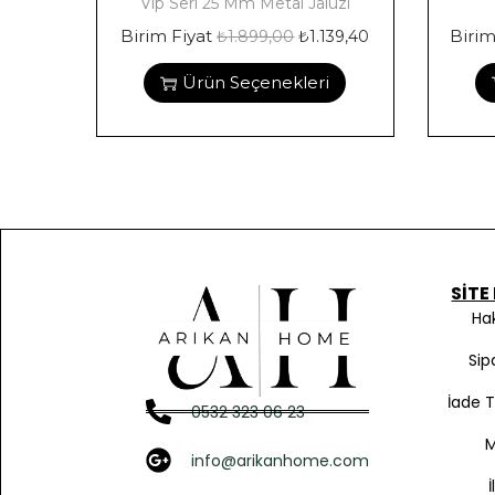
Vip Seri 25 Mm Metal Jaluzi
Birim Fiyat
Birim
₺
1.899,00
₺
1.139,40
Ürün Seçenekleri
SITE
Ha
Sip
İade 
0532 323 06 23
info@arikanhome.com