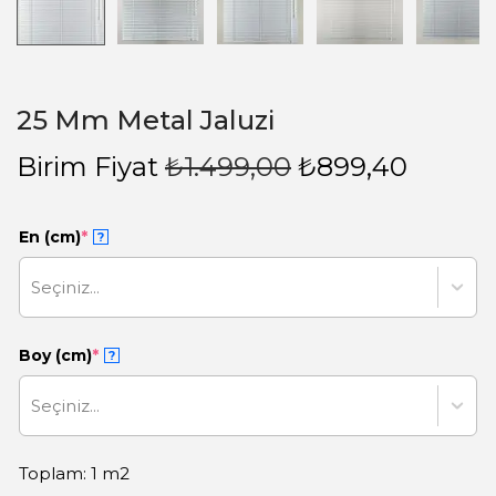
25 Mm Metal Jaluzi
Birim Fiyat
₺
1.499,00
₺
899,40
En (cm)
*
?
Seçiniz...
Boy (cm)
*
?
Seçiniz...
Toplam: 1 m2