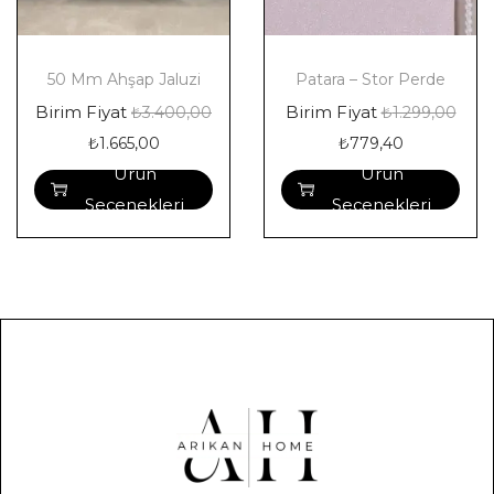
50 Mm Ahşap Jaluzi
Patara – Stor Perde
Birim Fiyat
Birim Fiyat
₺
3.400,00
₺
1.299,00
₺
1.665,00
₺
779,40
Ürün
Ürün
Seçenekleri
Seçenekleri