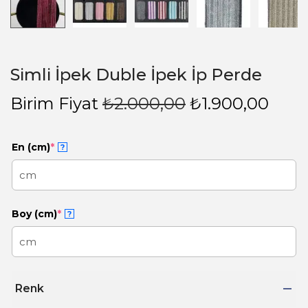
Simli İpek Duble İpek İp Perde
Birim Fiyat
₺
2.000,00
₺
1.900,00
En (cm)
*
?
Boy (cm)
*
?
Renk