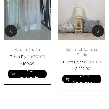
Bambu Düz Tül
Keten Tül Katlamalı
Perde
Birim Fiyat
₺
350,00
Birim Fiyat
₺
1.899,00
₺
180,00
₺
1.499,00
Ürün
Ürün
Seçenekleri
Seçenekleri