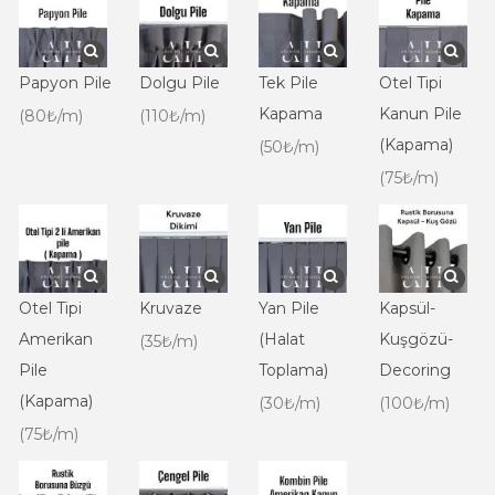
Papyon Pile
Dolgu Pile
Tek Pile
Otel Tipi
Kapama
Kanun Pile
(80₺/m)
(110₺/m)
(Kapama)
(50₺/m)
(75₺/m)
Otel Tipi
Kruvaze
Yan Pile
Kapsül-
Amerikan
(Halat
Kuşgözü-
(35₺/m)
Pile
Toplama)
Decoring
(Kapama)
(30₺/m)
(100₺/m)
(75₺/m)