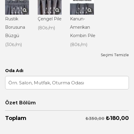
Rustik
Çengel Pile
Kanun-
Borusuna
Amerikan
(80₺/m)
Büzgü
Kombin Pile
(30₺/m)
(80₺/m)
Seçimi Temizle
Oda Adı
Özet Bölüm
₺
180,00
Toplam
₺350,00