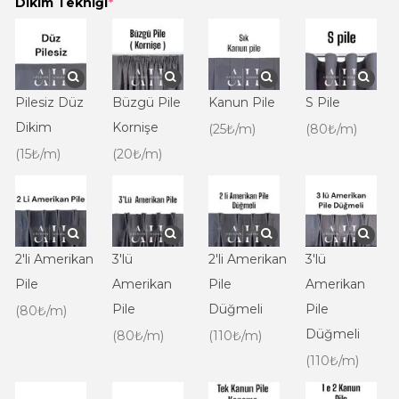
Dikim Tekniği
*
Pilesiz Düz
Büzgü Pile
Kanun Pile
S Pile
Dikim
Kornişe
(25₺/m)
(80₺/m)
(15₺/m)
(20₺/m)
2'li Amerikan
3'lü
2'li Amerikan
3'lü
Pile
Amerikan
Pile
Amerikan
Pile
Düğmeli
Pile
(80₺/m)
Düğmeli
(80₺/m)
(110₺/m)
(110₺/m)