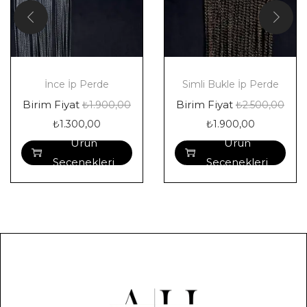
İnce İp Perde
Simli Bukle İp Perde
Birim Fiyat
Birim Fiyat
₺
1.900,00
₺
2.500,00
₺
1.300,00
₺
1.900,00
Ürün
Ürün
Seçenekleri
Seçenekleri