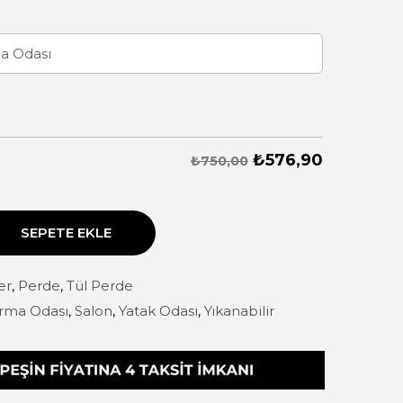
₺
576,90
₺750,00
SEPETE EKLE
er
,
Perde
,
Tül Perde
rma Odası
,
Salon
,
Yatak Odası
,
Yıkanabilir