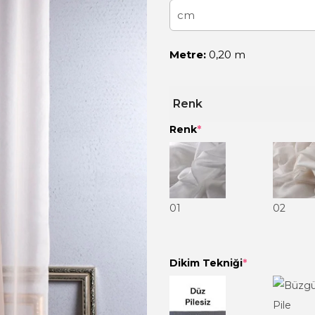
Metre:
0,20 m
Renk
Renk
*
01
02
Dikim Tekniği
*