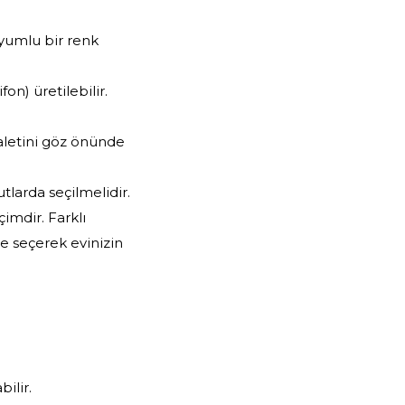
uyumlu bir renk
on) üretilebilir.
aletini göz önünde
tlarda seçilmelidir.
imdir. Farklı
e seçerek evinizin
ilir.