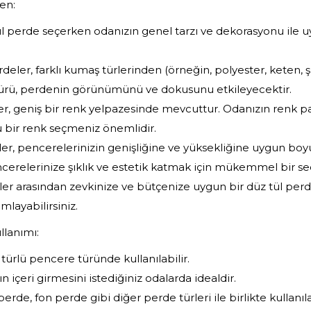
en:
ül perde seçerken odanızın genel tarzı ve dekorasyonu ile 
ler, farklı kumaş türlerinden (örneğin, polyester, keten, şif
ürü, perdenin görünümünü ve dokusunu etkileyecektir.
er, geniş bir renk yelpazesinde mevcuttur. Odanızın renk p
bir renk seçmeniz önemlidir.
er, pencerelerinizin genişliğine ve yüksekliğine uygun boyu
cerelerinize şıklık ve estetik katmak için mükemmel bir seç
er arasından zevkinize ve bütçenize uygun bir düz tül perd
ayabilirsiniz.
llanımı:
 türlü pencere türünde kullanılabilir.
ın içeri girmesini istediğiniz odalarda idealdir.
erde, fon perde gibi diğer perde türleri ile birlikte kullanılab