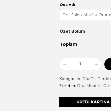
Oda Adı
Özet Bölüm
Toplam
Kategoriler:
Düz Tül Perdel
Etiketler:
Düz
,
Modern
,
Otu