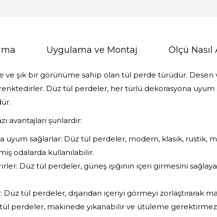
lama
Uygulama ve Montaj
Ölçü Nasıl 
de ve şık bir görünüme sahip olan tül perde türüdür. Desen
 renktedirler. Düz tül perdeler, her türlü dekorasyona uyum
ür.
ı avantajları şunlardır:
 uyum sağlarlar: Düz tül perdeler, modern, klasik, rustik, min
iş odalarda kullanılabilir.
rirler: Düz tül perdeler, güneş ışığının içeri girmesini sağlaya
 Düz tül perdeler, dışarıdan içeriyi görmeyi zorlaştırarak m
 tül perdeler, makinede yıkanabilir ve ütüleme gerektirmez