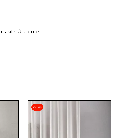
n asılır. Ütüleme
-23%
-29%