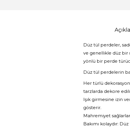
Açık
Düz tül perdeler, sa
ve genellikle düz bir
yönlü bir perde türüd
Düz tül perdelerin baz
Her türlü dekorasyona
tarzlarda dekore edilm
Işık girmesine izin ve
gösterir.
Mahremiyet sağlarlar:
Bakımı kolaydır: Düz