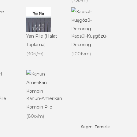
(75₺/m)
Yan Pile (Halat
Kapsül-Kuşgözü-
Toplama)
Decoring
(30₺/m)
(100₺/m)
ile
Kanun-Amerikan
Kombin Pile
(80₺/m)
Seçimi Temizle