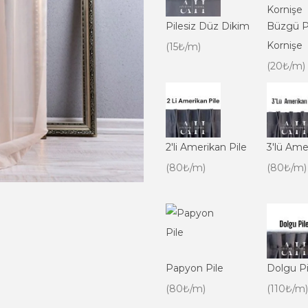
Pilesiz Düz Dikim
Büzgü P
Kornişe
(15₺/m)
(20₺/m)
2'li Amerikan Pile
3'lü Ame
(80₺/m)
(80₺/m)
Papyon Pile
Dolgu Pi
(80₺/m)
(110₺/m)