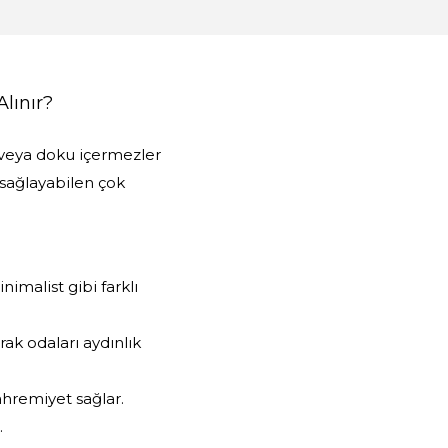
Alınır?
 veya doku içermezler
 sağlayabilen çok
imalist gibi farklı
rak odaları aydınlık
ahremiyet sağlar.
.