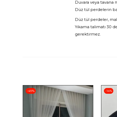
Duvara veya tavana m
Düz tül perdelerin b
Düz tül perdeler, mak
Yıkama talimatı 30 de
gerektirmez.
-49%
-14%