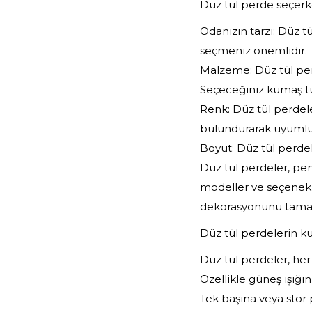
Düz tül perde seçerk
Odanızın tarzı: Düz t
seçmeniz önemlidir.
Malzeme: Düz tül perde
Seçeceğiniz kumaş t
Renk: Düz tül perdel
bulundurarak uyumlu 
Boyut: Düz tül perdel
Düz tül perdeler, pen
modeller ve seçenekl
dekorasyonunu tamaml
Düz tül perdelerin ku
Düz tül perdeler, her
Özellikle güneş ışığın
Tek başına veya stor p