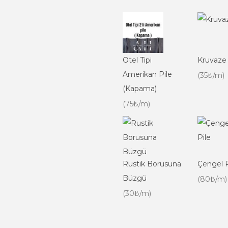
Otel Tipi
Kruvaze
Amerikan Pile
(35₺/m)
(Kapama)
(75₺/m)
Rustik Borusuna
Çengel P
Büzgü
(80₺/m)
(30₺/m)