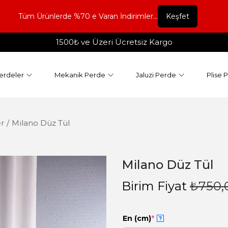
Tüm Ürünlerde %70 e Varan İndirimler...
Keşfet
1500₺ ve Üzeri Ücretsiz Kargo
erdeler
Mekanik Perde
Jaluzi Perde
Plise 
r
/
Milano Düz Tül
Milano Düz Tül
Birim Fiyat
₺
750,
En (cm)
*
?