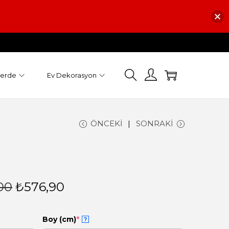
Perde
Ev Dekorasyon
ÖNCEKI
SONRAKI
00
₺
576,90
Boy (cm)
*
?