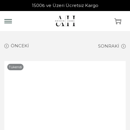
1500₺ ve Üzeri Ücretsiz Kargo
ÖNCEKI
SONRAKI
Tükendi