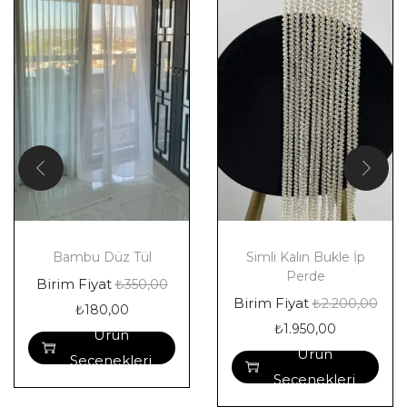
Bambu Düz Tül
Simli Kalın Bukle İp
Perde
Birim Fiyat
₺
350,00
Birim Fiyat
₺
2.200,00
₺
180,00
₺
1.950,00
Ürün
Ürün
Seçenekleri
Seçenekleri