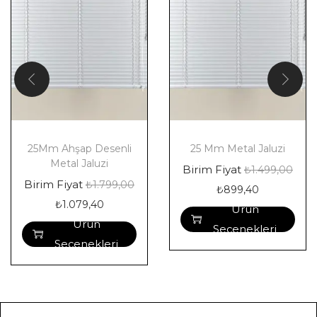
25Mm Ahşap Desenli
25 Mm Metal Jaluzi
Metal Jaluzi
Birim Fiyat
₺
1.499,00
Birim Fiyat
₺
1.799,00
₺
899,40
₺
1.079,40
Ürün
Ürün
Seçenekleri
Seçenekleri