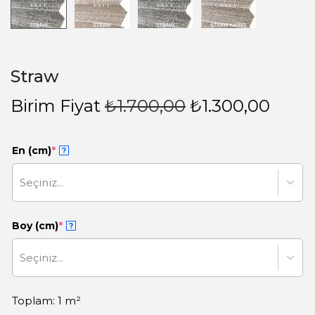
Straw
Birim Fiyat
₺
1.700,00
₺
1.300,00
En (cm)
*
?
Seçiniz...
Boy (cm)
*
?
Seçiniz...
Toplam: 1 m²