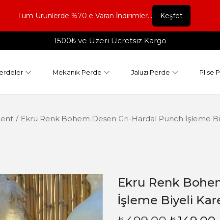
Tüm Ürünlerde %70 e Varan İndirimler...
Keşfet
1500₺ ve Üzeri Ücretsiz Kargo
erdeler
Mekanik Perde
Jaluzi Perde
Plise 
lent
/
Ekru Renk Bohem Desen Gri-Hardal Punch İşleme Biyeli
Ekru Renk Bohem
İşleme Biyeli Kare