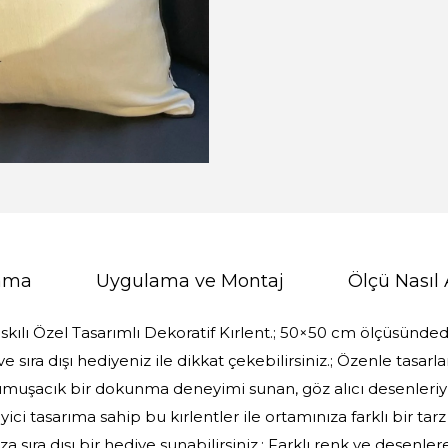
lama
Uygulama ve Montaj
Ölçü Nasıl 
skılı Özel Tasarımlı Dekoratif Kırlent.; 50×50 cm ölçüsündedi
 ve sıra dışı hediyeniz ile dikkat çekebilirsiniz.; Özenle tasa
umuşacık bir dokunma deneyimi sunan, göz alıcı desenleriyl
yici tasarıma sahip bu kırlentler ile ortamınıza farklı bir tarz 
za sıra dışı bir hediye sunabilirsiniz.; Farklı renk ve desenl