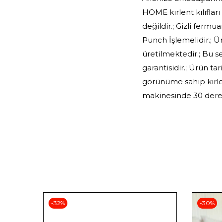
HOME kırlent kılıfları
değildir.; Gizli fermua
Punch İşlemelidir.; 
üretilmektedir.; Bu s
garantisidir.; Ürün t
görünüme sahip kırlen
makinesinde 30 derec
-32%
-30%