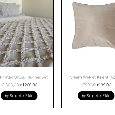
ık Yatak Örtüsü Runner Seti
Cream Welvet Kırlent (42
₺
1.800,00
₺
1.260,00
₺
399,00
₺
199,00
Sepete Ekle
Sepete Ekle