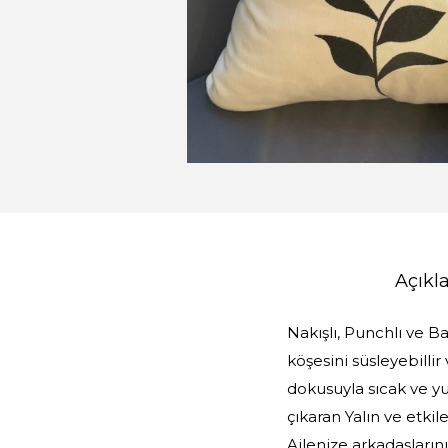
Açık
Nakışlı, Punchlı ve Ba
köşesini süsleyebillir
dokusuyla sıcak ve y
çıkaran Yalın ve etkile
Ailenize arkadaşlarını