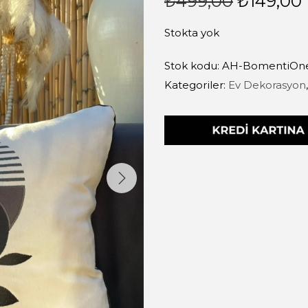
₺
499,00
₺
149,00
Stokta yok
Stok kodu:
AH-BomentiOn
Kategoriler:
Ev Dekorasyon