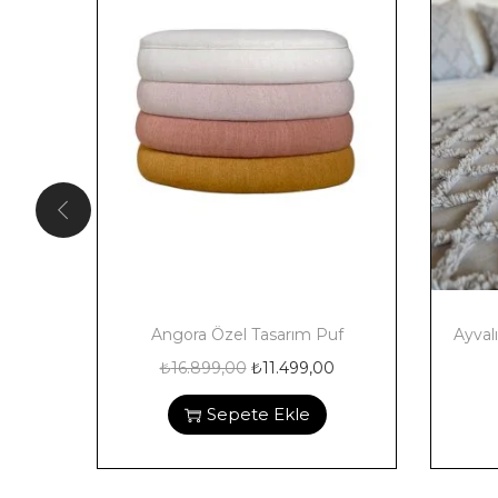
Angora Özel Tasarım Puf
Ayval
₺
16.899,00
₺
11.499,00
Sepete Ekle