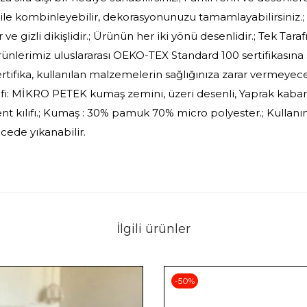
 ile kombinleyebilir, dekorasyonunuzu tamamlayabilirsiniz.; K
r ve gizli dikişlidir.; Ürünün her iki yönü desenlidir.; Tek Tara
Ürünlerimiz uluslararası OEKO-TEX Standard 100 sertifikasın
ertifika, kullanılan malzemelerin sağlığınıza zarar vermeyece
arifi: MİKRO PETEK kumaş zemini, üzeri desenli, Yaprak kaba
t kılıfı.; Kumaş : 30% pamuk 70% micro polyester.; Kullanım
ede yıkanabilir.
İlgili ürünler
-50%