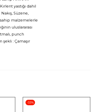
ırlent yastığı dahil
fı Nakış, Süzene,
a sahip malzemelerle
ğinin uluslararası
rtmalı, punch
 şekli : Çamaşır
-33%
-50%