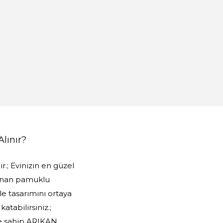
Alınır?
r.; Evinizin en güzel
rlanan pamuklu
e tasarımını ortaya
katabilirsiniz.;
ere sahip ARIKAN