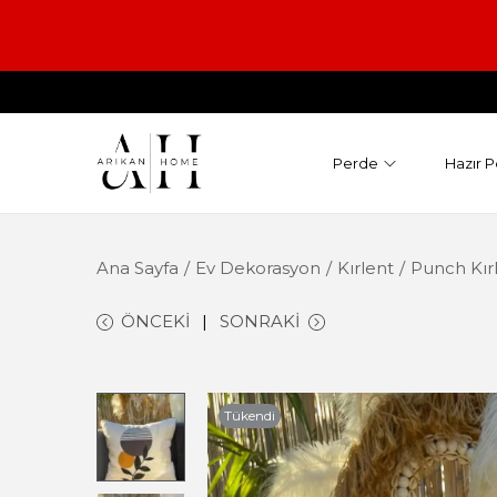
Perde
Hazır P
Ana Sayfa
/
Ev Dekorasyon
/
Kırlent
/
Punch Kır
ÖNCEKI
SONRAKI
Tükendi