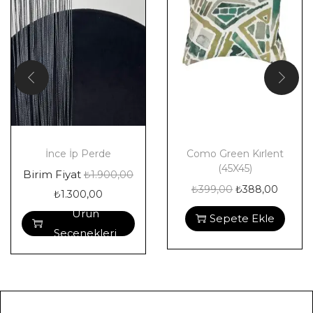
İnce İp Perde
Como Green Kırlent
(45X45)
Birim Fiyat
₺
1.900,00
₺
399,00
₺
388,00
₺
1.300,00
Ürün
Sepete Ekle
Seçenekleri