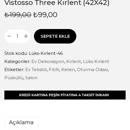
Vistosso Three Kırlent (42X42)
₺
199,00
₺
99,00
SEPETE EKLE
Stok kodu:
Lüks-Kırlent-46
Kategoriler:
Ev Dekorasyon
,
Kırlent
,
Lüks Kırlent
Etiketler:
Ev Tekstili
,
Fitilli
,
Keten
,
Oturma Odası
,
Püsküllü
,
Salon
Açıklama