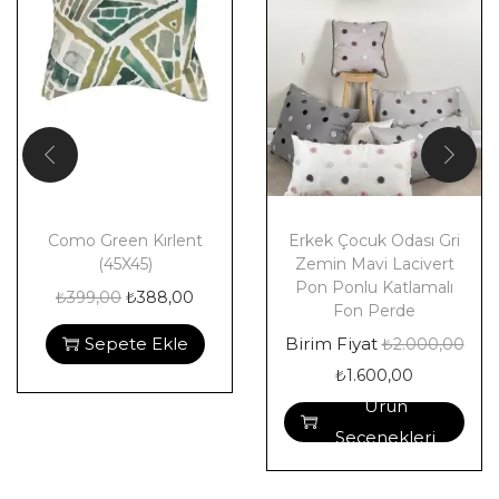
Como Green Kırlent
Erkek Çocuk Odası Gri
(45X45)
Zemin Mavi Lacivert
Pon Ponlu Katlamalı
₺
399,00
₺
388,00
Fon Perde
Sepete Ekle
Birim Fiyat
₺
2.000,00
₺
1.600,00
Ürün
Seçenekleri