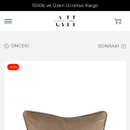
1500₺ ve Üzeri Ücretsiz Kargo
ÖNCEKI
SONRAKI
-40%