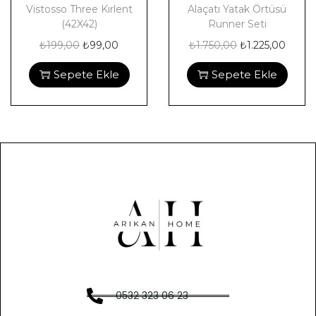
Vistosso Three Kırlent
Alaçatı Yatak Örtüsü
(42X42)
Runner Seti
₺
199,00
₺
99,00
₺
1.750,00
₺
1.225,00
Sepete Ekle
Sepete Ekle
0532 323 06 23