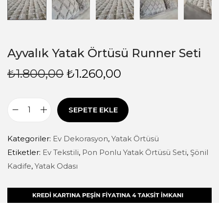
Ayvalık Yatak Örtüsü Runner Seti
₺
1.800,00
₺
1.260,00
SEPETE EKLE
Kategoriler:
Ev Dekorasyon
,
Yatak Örtüsü
Etiketler:
Ev Tekstili
,
Pon Ponlu Yatak Örtüsü Seti
,
Şönil
Kadife
,
Yatak Odası