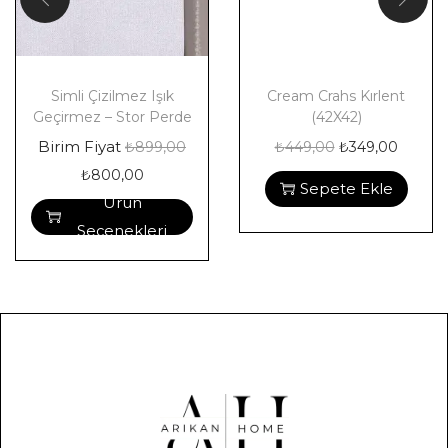
Simli Çizilmez Işık
Cream Crahs Kırlent
Geçirmez – Stor Perde
(42X42)
Birim Fiyat
₺
899,00
₺
449,00
₺
349,00
₺
800,00
Sepete Ekle
Ürün
Seçenekleri