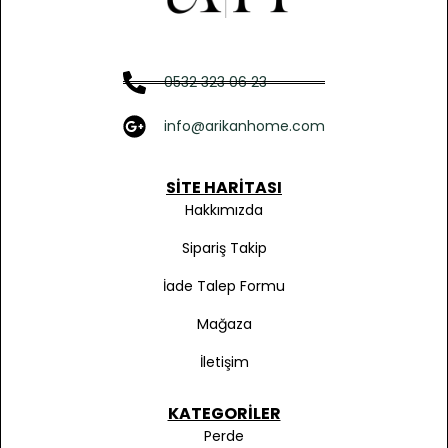
0532 323 06 23
info@arikanhome.com
SITE HARITASI
Hakkımızda
Sipariş Takip
İade Talep Formu
Mağaza
İletişim
KATEGORILER
Perde