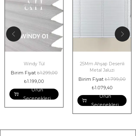
Windy Tül
25Mm Ahşap Desenli
Metal Jaluzi
Birim Fiyat
₺
1.299,00
Birim Fiyat
₺
1.799,00
₺
1.199,00
₺
1.079,40
Ürün
Ürün
Seçenekleri
Seçenekleri