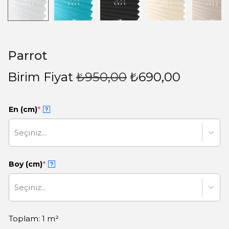
Parrot
Birim Fiyat
₺
950,00
₺
690,00
En (cm)
*
?
Seçiniz...
Boy (cm)
*
?
Seçiniz...
Toplam: 1 m²