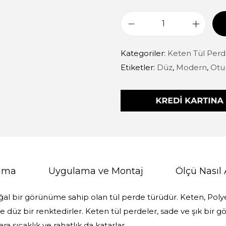
Kategoriler:
Keten Tül Perd
Etiketler:
Düz
,
Modern
,
Otu
lama
Uygulama ve Montaj
Ölçü Nasıl 
oğal bir görünüme sahip olan tül perde türüdür. Keten, Pol
kle düz bir renktedirler. Keten tül perdeler, sade ve şık bir
ra sıcaklık ve rahatlık da katarlar.