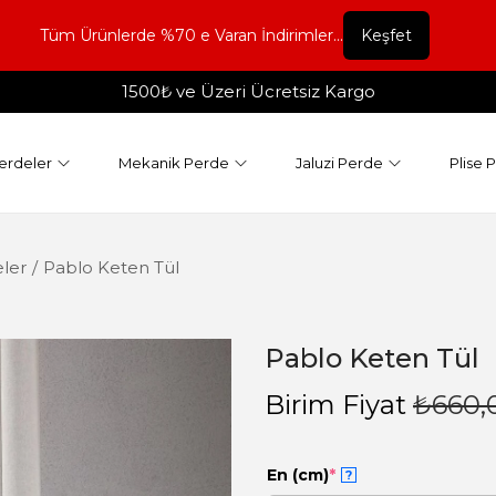
Tüm Ürünlerde %70 e Varan İndirimler...
Keşfet
1500₺ ve Üzeri Ücretsiz Kargo
erdeler
Mekanik Perde
Jaluzi Perde
Plise 
ler
/
Pablo Keten Tül
Pablo Keten Tül
Birim Fiyat
₺
660,
En (cm)
*
?