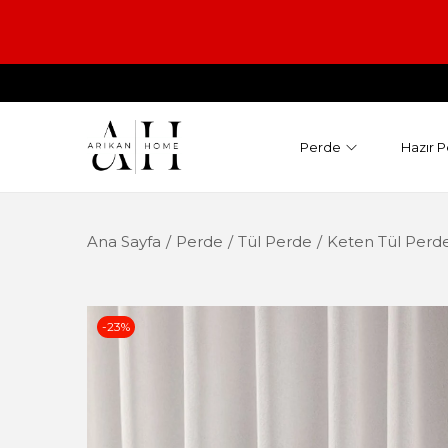
Perde
Hazır P
Ana Sayfa
/
Perde
/
Tül Perde
/
Keten Tül Perde
-23%