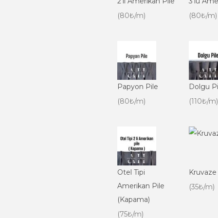
2'li Amerikan Pile
3'lü Ame
(80₺/m)
(80₺/m)
Papyon Pile
Dolgu Pi
(80₺/m)
(110₺/m)
Otel Tipi
Kruvaze
Amerikan Pile
(35₺/m)
(Kapama)
(75₺/m)