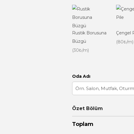
Rustik Borusuna
Çengel P
Büzgü
(80₺/m)
(30₺/m)
Oda Adı
Özet Bölüm
Toplam