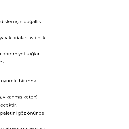
kleri için doğallık
ayarak odaları aydınlık
 mahremiyet sağlar.
ez.
e uyumlu bir renk
, yıkanmış keten)
ecektir.
 paletini göz önünde