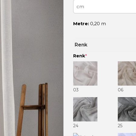
Metre:
0,20 m
Renk
Renk
*
03
06
24
25