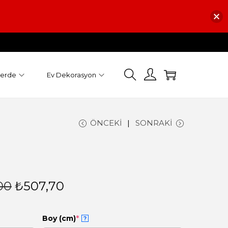
Perde
Ev Dekorasyon
ÖNCEKI
SONRAKI
00
₺
507,70
Boy (cm)
*
?