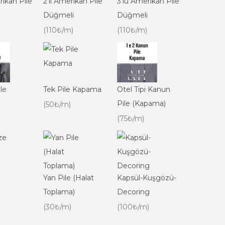
rikan Pile
2'li Amerikan Pile
3'lü Amerikan Pile
Düğmeli
Düğmeli
(110₺/m)
(110₺/m)
le
Tek Pile Kapama
Otel Tipi Kanun
Pile (Kapama)
(50₺/m)
(75₺/m)
Yan Pile (Halat
Kapsül-Kuşgözü-
Toplama)
Decoring
(30₺/m)
(100₺/m)