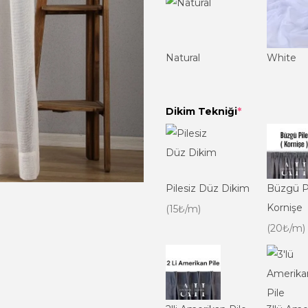
Natural
White
Dikim Tekniği
*
Pilesiz Düz Dikim
Büzgü P
Kornişe
(15₺/m)
(20₺/m)