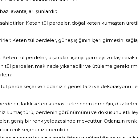
azı avantajları şunlardır:
hiptirler: Keten tül perdeler, doğal keten kumaştan üretildi
rirler: Keten tül perdeler, güneş ışığının içeri girmesini sağl
 Keten tül perdeler, dışarıdan içeriyi görmeyi zorlaştırarak
en tül perdeler, makinede yıkanabilir ve ütüleme gerektirm
rken:
 tül perde seçerken odanızın genel tarzı ve dekorasyonu il
erdeler, farklı keten kumaş türlerinden (örneğin, düz keten
ğiniz kumaş türü, perdenin görünümünü ve dokusunu etkiley
eler, geniş bir renk yelpazesinde mevcuttur. Odanızın renk
bir renk seçmeniz önemlidir.