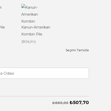
ile
Kanun-Amerikan
Kombin Pile
(80₺/m)
Seçimi Temizle
₺
507,70
₺660,00