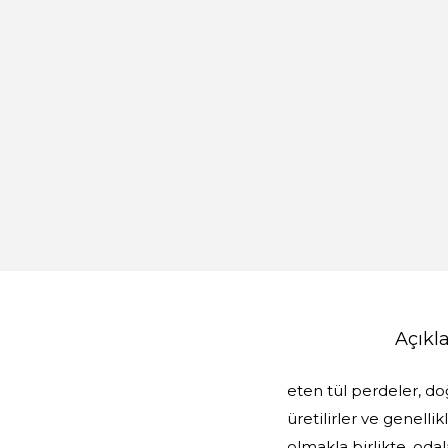
Açık
eten tül perdeler, d
üretilirler ve genelli
olmakla birlikte, odala