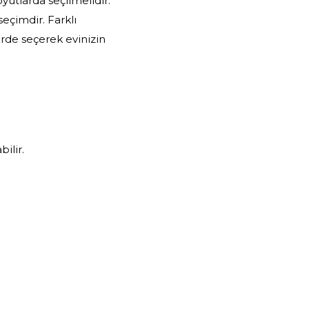
yutlarda seçilmelidir.
eçimdir. Farklı
rde seçerek evinizin
ilir.