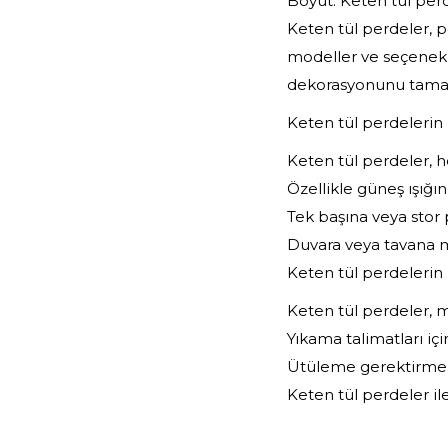
Boyut: Keten tül perd
Keten tül perdeler, p
modeller ve seçenekl
dekorasyonunu tamaml
Keten tül perdelerin 
Keten tül perdeler, h
Özellikle güneş ışığın
Tek başına veya stor p
Duvara veya tavana m
Keten tül perdelerin
Keten tül perdeler, m
Yıkama talimatları içi
Ütüleme gerektirme
Keten tül perdeler ile 