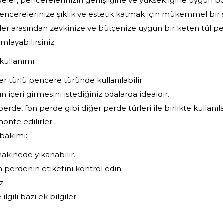
eler, pencerelerinizin genişliğine ve yüksekliğine uygun bo
encerelerinize şıklık ve estetik katmak için mükemmel bir s
er arasından zevkinize ve bütçenize uygun bir keten tül pe
ayabilirsiniz.
kullanımı:
er türlü pencere türünde kullanılabilir.
ın içeri girmesini istediğiniz odalarda idealdir.
erde, fon perde gibi diğer perde türleri ile birlikte kullanılab
onte edilirler.
 bakımı:
akinede yıkanabilir.
n perdenin etiketini kontrol edin.
z.
ilgili bazı ek bilgiler: