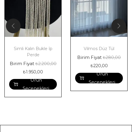
Simli Kalın Bukle İp
Vilmos Düz Tül
Perde
Birim Fiyat
₺
280,00
Birim Fiyat
₺
2.200,00
₺
220,00
₺
1.950,00
Ürün
Ürün
Seçenekleri
Seçenekleri