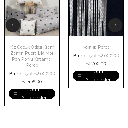
Kız Çocuk Odası Krem
Kalın İp Perde
Zemın Pudra Lila Mor
Birim Fiyat
₺
2.000,00
Pon Ponlu Katlamalı
₺
1.700,00
Perde
Ürün
Birim Fiyat
₺
2.000,00
Seçenekleri
₺
1.499,00
Ürün
Seçenekleri