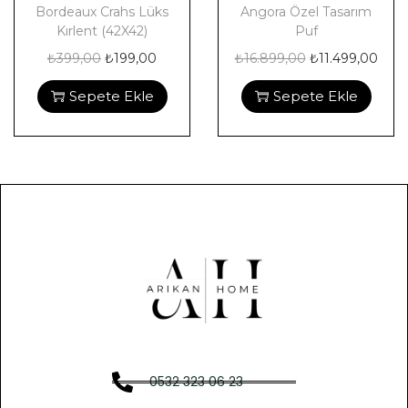
Bordeaux Crahs Lüks
Angora Özel Tasarım
Kırlent (42X42)
Puf
₺
399,00
₺
199,00
₺
16.899,00
₺
11.499,00
Sepete Ekle
Sepete Ekle
0532 323 06 23