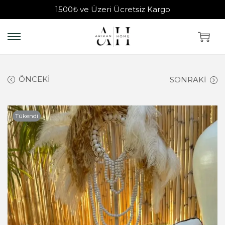
1500₺ ve Üzeri Ücretsiz Kargo
ÖNCEKI
SONRAKI
Tükendi