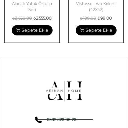
Alacati Yatak Örtüsü
Vistosso Two Kırlent
Seti
(42X42)
₺
3.650,00
₺
2.555,00
₺
199,00
₺
99,00
Sepete Ekle
Sepete Ekle
0532 323 06 23