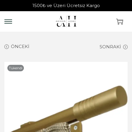
1500₺ ve Üzeri Ücretsiz Kargo
ÖNCEKI
SONRAKI
Tükendi