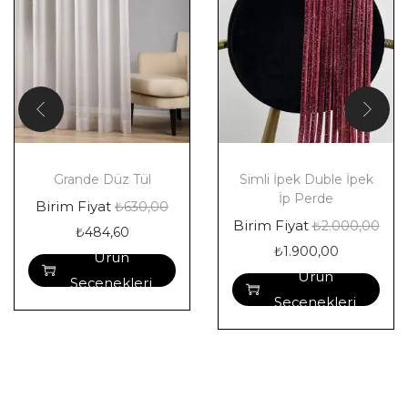
Grande Düz Tül
Simli İpek Duble İpek
İp Perde
Birim Fiyat
₺
630,00
Birim Fiyat
₺
2.000,00
₺
484,60
₺
1.900,00
Ürün
Ürün
Seçenekleri
Seçenekleri