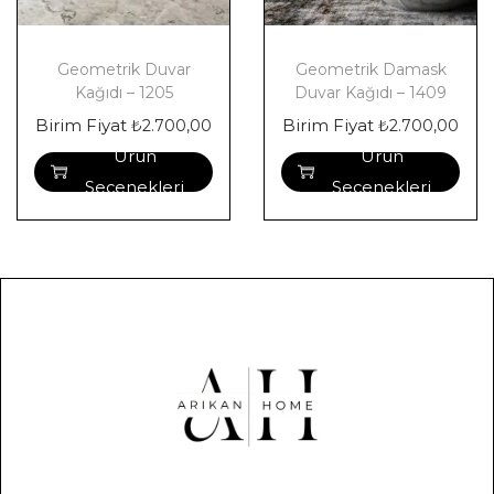
Geometrik Duvar
Geometrik Damask
Kağıdı – 1205
Duvar Kağıdı – 1409
Birim Fiyat
Birim Fiyat
₺
2.700,00
₺
2.700,00
Ürün
Ürün
Seçenekleri
Seçenekleri