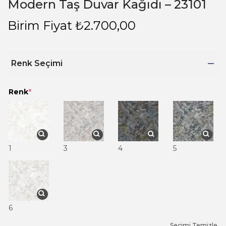
Modern Taş Duvar Kağıdı – 23101
Birim Fiyat
₺
2.700,00
Renk Seçimi
Renk
*
1
3
4
5
6
Seçimi Temizle