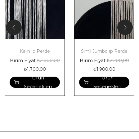
Kalın İp Perde
Simli Jumbo İp Perde
Birim Fiyat
Birim Fiyat
₺
2.000,00
₺
2.200,00
₺
1.700,00
₺
1.900,00
Ürün
Ürün
Seçenekleri
Seçenekleri