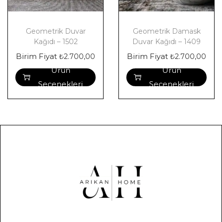
Geometrik Duvar
Geometrik Damask
Kağıdı – 1502
Duvar Kağıdı – 1409
Birim Fiyat
Birim Fiyat
₺
2.700,00
₺
2.700,00
Ürün
Ürün
Seçenekleri
Seçenekleri