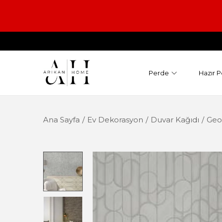
Perde
Hazır P
Ana Sayfa
/
Ev Dekorasyon
/
Duvar Kağıdı
/
Geo