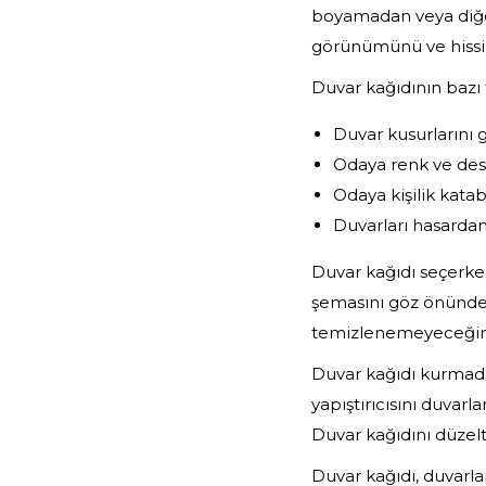
boyamadan veya diğer
görünümünü ve hissin
Duvar kağıdının bazı f
Duvar kusurlarını g
Odaya renk ve dese
Odaya kişilik katabi
Duvarları hasarda
Duvar kağıdı seçerke
şemasını göz önünde 
temizlenemeyeceğini
Duvar kağıdı kurmada
yapıştırıcısını duvarl
Duvar kağıdını düzeltme
Duvar kağıdı, duvarla