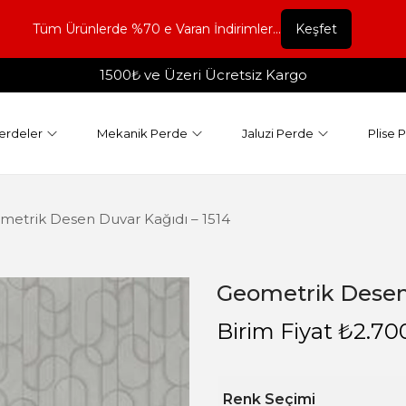
Tüm Ürünlerde %70 e Varan İndirimler...
Keşfet
1500₺ ve Üzeri Ücretsiz Kargo
erdeler
Mekanik Perde
Jaluzi Perde
Plise 
metrik Desen Duvar Kağıdı – 1514
Geometrik Desen 
Birim Fiyat
₺
2.70
Renk Seçimi