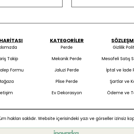
 HARITASI
KATEGORILER
SÖZLEŞM
kkımızda
Perde
Gizlilik Poli
ariş Takip
Mekanik Perde
Mesafeli Satış 
Talep Formu
Jaluzi Perde
İptal ve İade P
Mağaza
Plise Perde
Şartlar ve K
İletişim
Ev Dekorasyon
Ödeme ve T
m hakları saklıdır. Website içerisindeki yazı ve görseller izinsiz