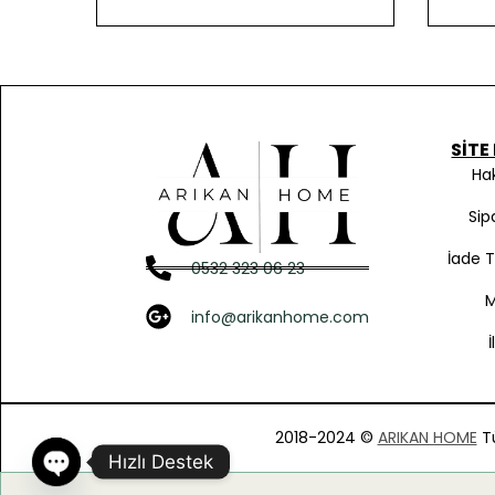
SITE
Ha
Sip
İade 
0532 323 06 23
info@arikanhome.com
2018-2024 ©
ARIKAN HOME
Tü
Hızlı Destek