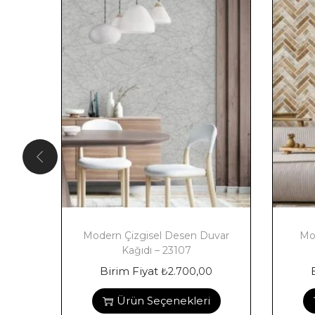
Modern Çizgisel Desen Duvar
Mo
Kağıdı – 23107
Birim Fiyat
₺
2.700,00
Ürün Seçenekleri