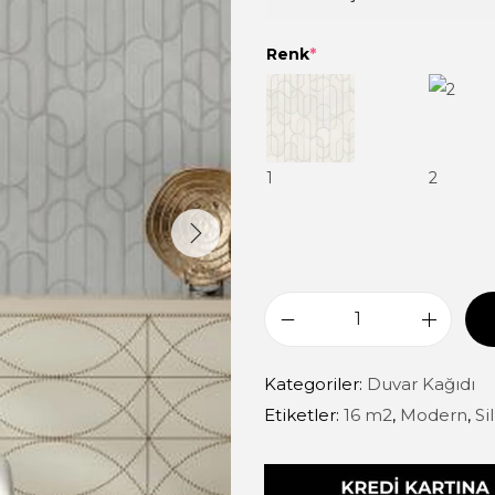
Renk
*
1
2
Kategoriler:
Duvar Kağıdı
Etiketler:
16 m2
,
Modern
,
Si