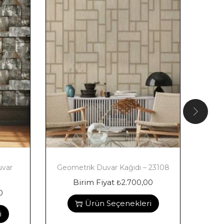
uvar
Geometrik Duvar Kağıdı – 23108
Mode
Birim Fiyat
₺
2.700,00
0
Ürün Seçenekleri
i