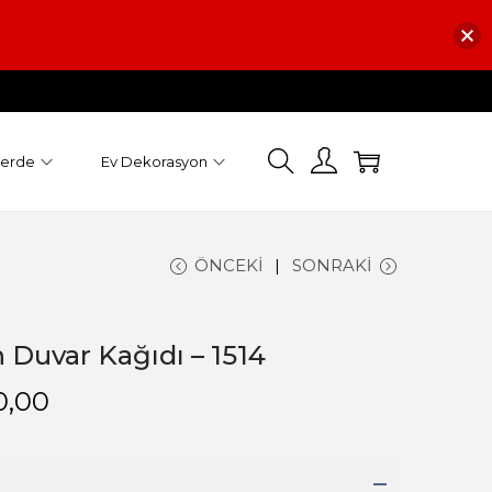
Perde
Ev Dekorasyon
ÖNCEKI
SONRAKI
Duvar Kağıdı – 1514
0,00