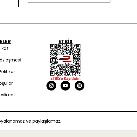
ELER
ETBIS
tikası
Sözleşmesi
olitikası
oşullar
eslimat
 kopyalanamaz ve paylaşılamaz.