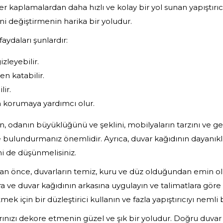
 kaplamalardan daha hızlı ve kolay bir yol sunan yapıştırıc
i değiştirmenin harika bir yoludur.
aydaları şunlardır:
izleyebilir.
n katabilir.
lir.
n korumaya yardımcı olur.
n, odanın büyüklüğünü ve şeklini, mobilyaların tarzını ve 
bulundurmanız önemlidir. Ayrıca, duvar kağıdının dayanıklı
 de düşünmelisiniz.
n önce, duvarların temiz, kuru ve düz olduğundan emin ol
ara ve duvar kağıdının arkasına uygulayın ve talimatlara göre 
k için bir düzleştirici kullanın ve fazla yapıştırıcıyı nemli bi
rınızı dekore etmenin güzel ve şık bir yoludur. Doğru duvar