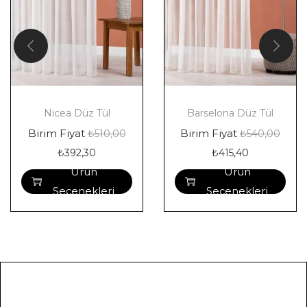
Nicea Düz Tül
Barselona Düz Tül
Birim Fiyat
Birim Fiyat
₺
510,00
₺
540,00
₺
392,30
₺
415,40
Ürün
Ürün
Seçenekleri
Seçenekleri