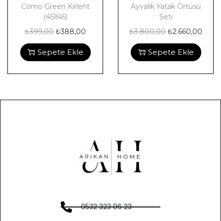
Como Green Kırlent
Ayvalık Yatak Örtüsü
(45X45)
Seti
₺
399,00
₺
388,00
₺
3.800,00
₺
2.660,00
Sepete Ekle
Sepete Ekle
0532 323 06 23