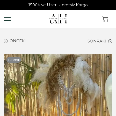
1500₺ ve Üzeri Ücretsiz Kargo
ÖNCEKI
SONRAKI
Tükendi