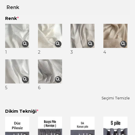
Renk
Renk
*
1
2
3
4
5
6
Seçimi Temizle
Dikim Tekniği
*