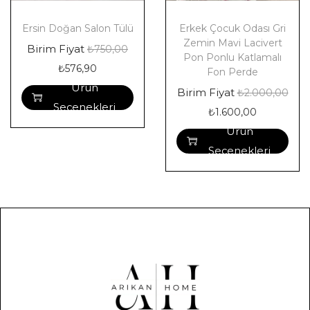
Ersin Doğan Salon Tülü
Erkek Çocuk Odası Gri
Zemin Mavi Lacivert
Birim Fiyat
₺
750,00
Pon Ponlu Katlamalı
₺
576,90
Fon Perde
Ürün
Birim Fiyat
₺
2.000,00
Seçenekleri
₺
1.600,00
Ürün
Seçenekleri