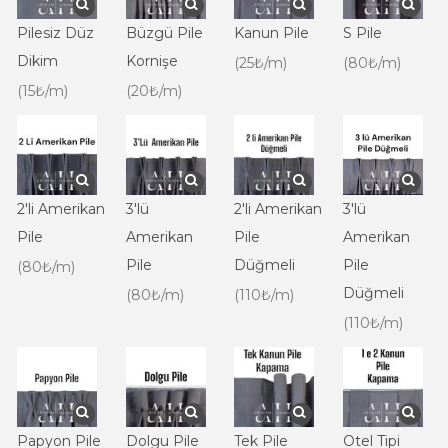
Pilesiz Düz
Büzgü Pile
Kanun Pile
S Pile
Dikim
Kornişe
(25₺/m)
(80₺/m)
(15₺/m)
(20₺/m)
2'li Amerikan
3'lü
2'li Amerikan
3'lü
Pile
Amerikan
Pile
Amerikan
Pile
Düğmeli
Pile
(80₺/m)
Düğmeli
(80₺/m)
(110₺/m)
(110₺/m)
Papyon Pile
Dolgu Pile
Tek Pile
Otel Tipi