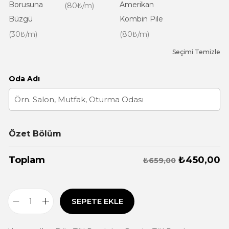
Borusuna
Amerikan
(80₺/m)
Büzgü
Kombin Pile
(30₺/m)
(80₺/m)
Seçimi Temizle
Oda Adı
Özet Bölüm
₺
450,00
Toplam
₺659,00
SEPETE EKLE