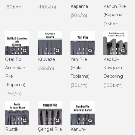
Kapama
Kanun Pile
(80₺/m)
(110₺/m)
(Kapama)
(50₺/m)
(75₺/m)
Otel Tipi
Kruvaze
Yan Pile
Kapsül-
Amerikan
(Halat
Kuşgözü-
(35₺/m)
Pile
Toplama)
Decoring
(Kapama)
(30₺/m)
(100₺/m)
(75₺/m)
Rustik
Çengel Pile
Kanun-