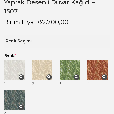
Yaprak Desenli Duvar Kağıdı –
1507
Birim Fiyat
₺
2.700,00
Renk Seçimi
Renk
*
1
2
3
4
5