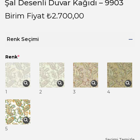
Şal Desenli Duvar Kağıdı – 9903
Birim Fiyat
₺
2.700,00
Renk Seçimi
Renk
*
1
2
3
4
5
Seçimi Temizle