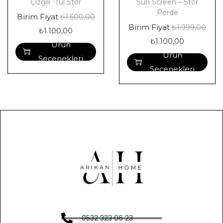
Çizgili -Tül Stor
Sun Screen – Stor
Perde
Birim Fiyat
₺
1.600,00
Birim Fiyat
₺
1.999,00
₺
1.100,00
₺
1.100,00
Ürün
Ürün
Seçenekleri
Seçenekleri
0532 323 06 23