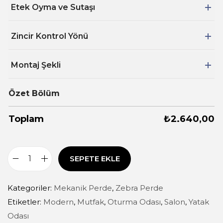
Etek Oyma ve Sutaşı
Zincir Kontrol Yönü
Montaj Şekli
Özet Bölüm
Toplam
₺
2.640,00
SEPETE EKLE
Kategoriler:
Mekanik Perde
,
Zebra Perde
Etiketler:
Modern
,
Mutfak
,
Oturma Odası
,
Salon
,
Yatak
Odası