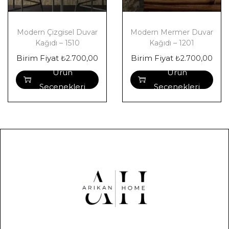
Modern Çizgisel Duvar
Modern Mermer Duvar
Kağıdı – 1510
Kağıdı – 1201
Birim Fiyat
Birim Fiyat
₺
2.700,00
₺
2.700,00
Ürün
Ürün
Seçenekleri
Seçenekleri