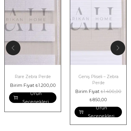
Rare Zebra Perde
Geniş Pliseli – Zebra
Perde
Birim Fiyat
₺
1.200,00
Birim Fiyat
₺
1.400,00
Ürün
₺
850,00
Seçenekleri
Ürün
Seçenekleri