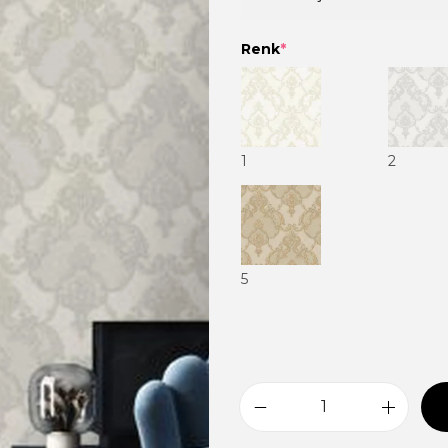
Renk
*
1
2
5