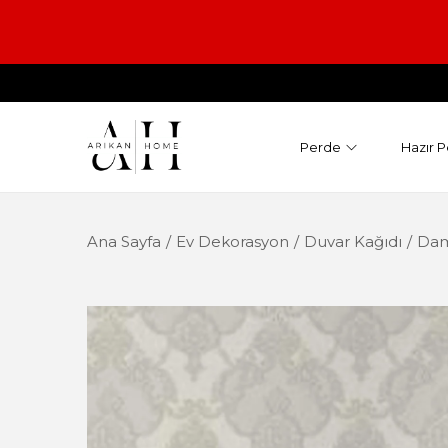
Perde
Hazır P
Ana Sayfa
/
Ev Dekorasyon
/
Duvar Kağıdı
/
Dam