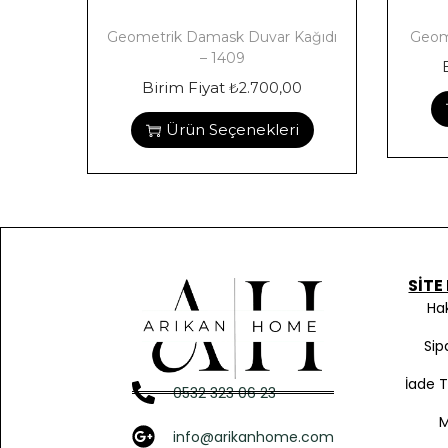
Geometrik Damask Duvar Kağıdı
Geome
– 1409
Birim Fiyat
₺
2.700,00
Ürün Seçenekleri
SITE
Ha
Sip
İade 
0532 323 06 23
info@arikanhome.com