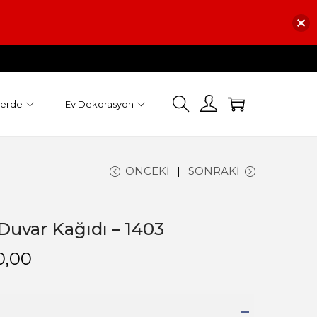
Perde
Ev Dekorasyon
ÖNCEKI
SONRAKI
uvar Kağıdı – 1403
0,00