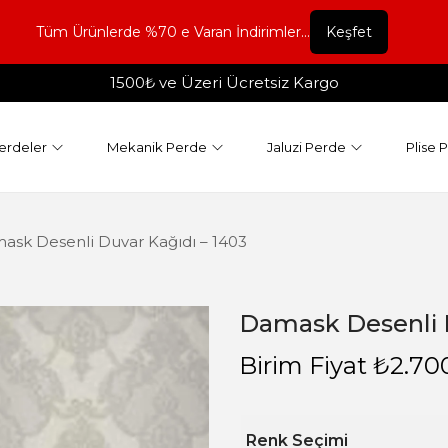
Tüm Ürünlerde %70 e Varan İndirimler...
Keşfet
1500₺ ve Üzeri Ücretsiz Kargo
erdeler
Mekanik Perde
Jaluzi Perde
Plise 
ask Desenli Duvar Kağıdı – 1403
Damask Desenli D
Birim Fiyat
₺
2.70
Renk Seçimi