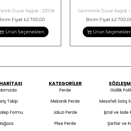
trik Duvar Kağıdı – 23108
Geometrik Duvar Kağıdı –
Birim Fiyat
Birim Fiyat
₺
2.700,00
₺
2.700,0
Ürün Seçenekleri
Ürün Seçenekler
 HARITASI
KATEGORILER
SÖZLEŞM
kkımızda
Perde
Gizlilik Poli
ariş Takip
Mekanik Perde
Mesafeli Satış 
Talep Formu
Jaluzi Perde
İptal ve İade P
Mağaza
Plise Perde
Şartlar ve K