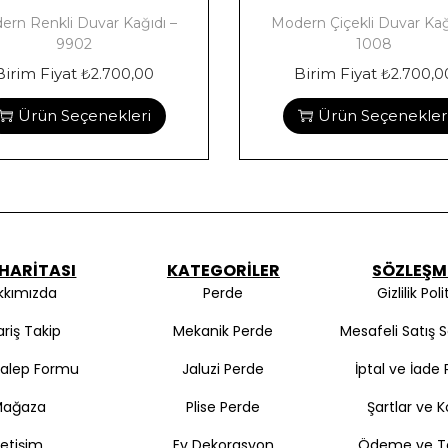
ern Renkli Duvar Kağıdı –
Modern Çiçekli Duvar Kağ
9902
1008
Birim Fiyat
Birim Fiyat
₺
2.700,00
₺
2.700,0
Ürün Seçenekleri
Ürün Seçenekler
 HARITASI
KATEGORILER
SÖZLEŞM
kkımızda
Perde
Gizlilik Poli
ariş Takip
Mekanik Perde
Mesafeli Satış 
Talep Formu
Jaluzi Perde
İptal ve İade P
Mağaza
Plise Perde
Şartlar ve K
İletişim
Ev Dekorasyon
Ödeme ve T