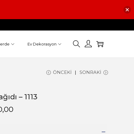
Perde
Ev Dekorasyon
ÖNCEKI
SONRAKI
ğıdı – 1113
0,00