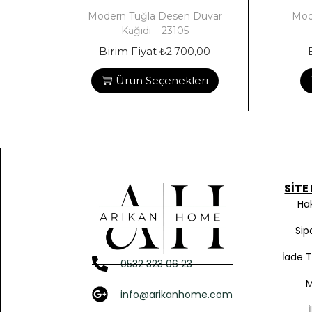
Modern Tuğla Desen Duvar
Mod
Kağıdı – 23105
Birim Fiyat
₺
2.700,00
Ürün Seçenekleri
SITE
Ha
Sip
İade 
0532 323 06 23
info@arikanhome.com