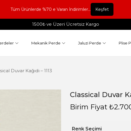
Tüm Ürünlerde %70 e Varan İndirimler...
Keşfet
1500₺ ve Üzeri Ücretsiz Kargo
erdeler
Mekanik Perde
Jaluzi Perde
Plise 
sical Duvar Kağıdı – 1113
Classical Duvar Ka
Birim Fiyat
₺
2.70
Renk Seçimi