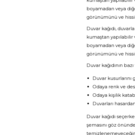
kumaştan yapılabilir 
boyamadan veya diğer
görünümünü ve hissin
Duvar kağıdı, duvarla
kumaştan yapılabilir 
boyamadan veya diğer
görünümünü ve hissin
Duvar kağıdının bazı f
Duvar kusurlarını g
Odaya renk ve dese
Odaya kişilik katabi
Duvarları hasarda
Duvar kağıdı seçerke
şemasını göz önünde 
temizlenemeyeceğini