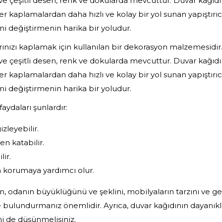
ve çeşitli desen, renk ve dokularda mevcuttur. Duvar kağıdına
 kaplamalardan daha hızlı ve kolay bir yol sunan yapıştırıc
i değiştirmenin harika bir yoludur.
rınızı kaplamak için kullanılan bir dekorasyon malzemesidir. 
ve çeşitli desen, renk ve dokularda mevcuttur. Duvar kağıdına
 kaplamalardan daha hızlı ve kolay bir yol sunan yapıştırıc
i değiştirmenin harika bir yoludur.
aydaları şunlardır:
izleyebilir.
n katabilir.
lir.
n korumaya yardımcı olur.
n, odanın büyüklüğünü ve şeklini, mobilyaların tarzını ve 
bulundurmanız önemlidir. Ayrıca, duvar kağıdının dayanıklı
 de düşünmelisiniz.