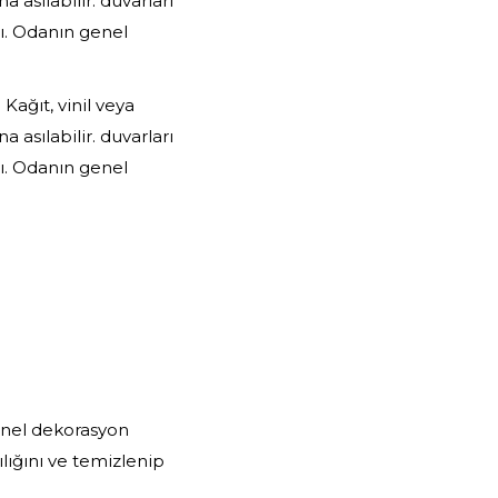
 asılabilir. duvarları
ı. Odanın genel
Kağıt, vinil veya
 asılabilir. duvarları
ı. Odanın genel
genel dekorasyon
lığını ve temizlenip