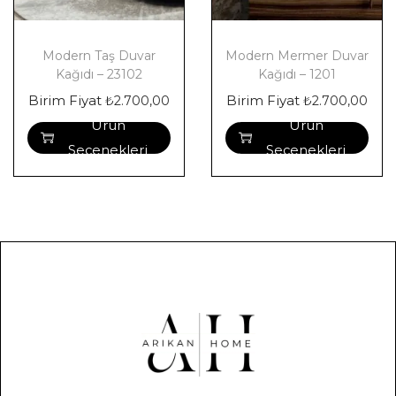
Modern Taş Duvar
Modern Mermer Duvar
Kağıdı – 23102
Kağıdı – 1201
Birim Fiyat
Birim Fiyat
₺
2.700,00
₺
2.700,00
Ürün
Ürün
Seçenekleri
Seçenekleri