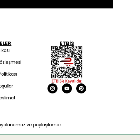
ELER
ETBIS
tikası
Sözleşmesi
olitikası
oşullar
eslimat
 kopyalanamaz ve paylaşılamaz.