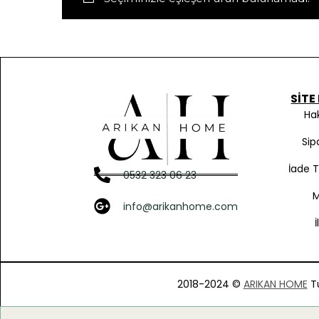
SITE
Ha
Sip
İade 
0532 323 06 23
info@arikanhome.com
2018-2024 ©
ARIKAN HOME
Tü