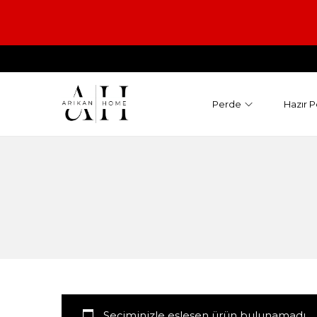
Perde
Hazır P
Seçiminizle eşleşen ürün bulunamadı.