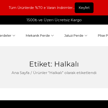
Tüm Ürünlerde %70 e Varan İndirimler...
Keşfet
1500₺ ve Üzeri Ücretsiz Kargo
erdeler
Mekanik Perde
Jaluzi Perde
Plise 
Etiket:
Halkalı
Ana Sayfa
/
Ürünler “Halkalı” olarak etiketlendi