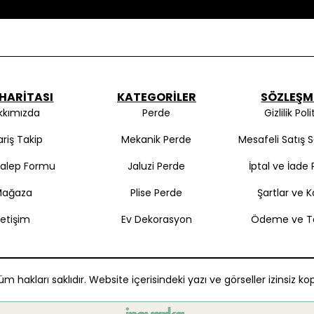
 HARITASI
KATEGORILER
SÖZLEŞM
kkımızda
Perde
Gizlilik Poli
ariş Takip
Mekanik Perde
Mesafeli Satış 
Talep Formu
Jaluzi Perde
İptal ve İade P
Mağaza
Plise Perde
Şartlar ve K
İletişim
Ev Dekorasyon
Ödeme ve T
m hakları saklıdır. Website içerisindeki yazı ve görseller izinsiz