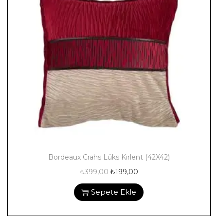
Bordeaux Crahs Lüks Kırlent (42X42)
₺
399,00
₺
199,00
Sepete Ekle