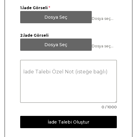
9
1.İade Görseli
*
0
Dosya Seç
Dosya seçilmedi
2.İade Görseli
Dosya Seç
Dosya seçilmedi
İade Talebi Özel Not (isteğe bağlı)
0 / 1000
İade Talebi Oluştur