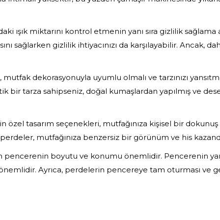
adaki ışık miktarını kontrol etmenin yanı sıra gizlilik sağlam
ı sağlarken gizlilik ihtiyacınızı da karşılayabilir. Ancak, dah
 mutfak dekorasyonuyla uyumlu olmalı ve tarzınızı yansıt
stik bir tarza sahipseniz, doğal kumaşlardan yapılmış ve des
in özel tasarım seçenekleri, mutfağınıza kişisel bir dokunuş
ş perdeler, mutfağınıza benzersiz bir görünüm ve his kazandı
en pencerenin boyutu ve konumu önemlidir. Pencerenin yan
emlidir. Ayrıca, perdelerin pencereye tam oturması ve ger