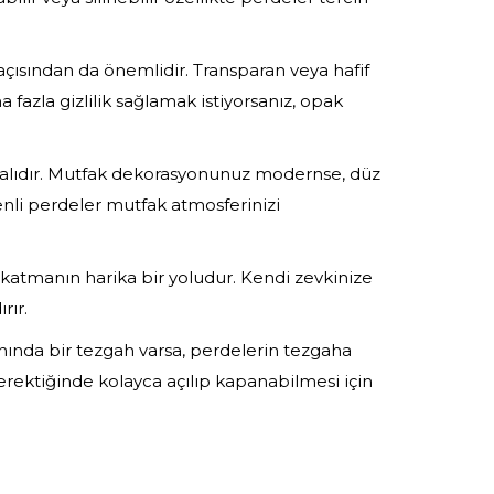
a açısından da önemlidir. Transparan veya hafif
a fazla gizlilik sağlamak istiyorsanız, opak
malıdır. Mutfak dekorasyonunuz modernse, düz
enli perdeler mutfak atmosferinizi
 katmanın harika bir yoludur. Kendi zevkinize
rır.
ında bir tezgah varsa, perdelerin tezgaha
ektiğinde kolayca açılıp kapanabilmesi için