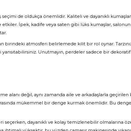
seçimi de oldukça önemlidir. Kaliteli ve dayanıklı kumaşlar
 etkiler. İpek, kadife veya saten gibi lüks kumaşlar, salonun
tar.
n birindeki atmosferi belirlemede kilit bir rol oynar. Tarzın
zi yansıtabilirsiniz. Unutmayın, perdeler sadece bir dekorati
me alanı değil, aynı zamanda aile ve arkadaşlarla geçirilen k
 arasında mükemmel bir denge kurmak önemlidir. Bu dengey
eri seçerken, dayanıklı ve kolay temizlenebilir olmalarına 
ma ihtimali yüksektir, bu yüzden çamaşır makinesinde yıkanabi