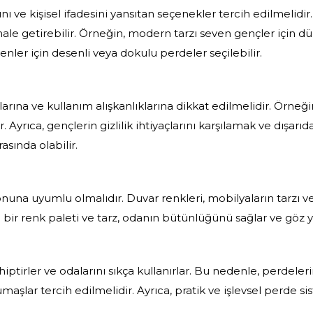
nı ve kişisel ifadesini yansıtan seçenekler tercih edilmelidi
hale getirebilir. Örneğin, modern tarzı seven gençler için dü
nler için desenli veya dokulu perdeler seçilebilir.
arına ve kullanım alışkanlıklarına dikkat edilmelidir. Örneğ
. Ayrıca, gençlerin gizlilik ihtiyaçlarını karşılamak ve dışarıd
sında olabilir.
una uyumlu olmalıdır. Duvar renkleri, mobilyaların tarzı v
 bir renk paleti ve tarz, odanın bütünlüğünü sağlar ve göz
iptirler ve odalarını sıkça kullanırlar. Bu nedenle, perdeler
maşlar tercih edilmelidir. Ayrıca, pratik ve işlevsel perde si