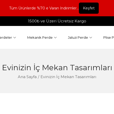
Tüm Ürünlerde %70 e Varan İndirimler...
Keşfet
1500₺ ve Üzeri Ücretsiz Kargo
erdeler
Mekanik Perde
Jaluzi Perde
Plise 
Evinizin İç Mekan Tasarımları
Ana Sayfa
/
Evinizin İç Mekan Tasarımları