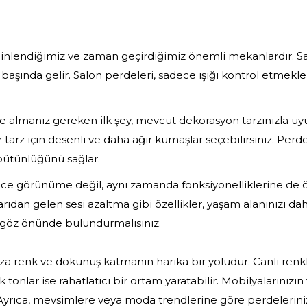
z, dinlendiğimiz ve zaman geçirdiğimiz önemli mekanlardır. 
n başında gelir. Salon perdeleri, sadece ışığı kontrol etme
e almanız gereken ilk şey, mevcut dekorasyon tarzınızla uyu
 tarz için desenli ve daha ağır kumaşlar seçebilirsiniz. Perde
bütünlüğünü sağlar.
ece görünüme değil, aynı zamanda fonksiyonelliklerine de 
rıdan gelen sesi azaltma gibi özellikler, yaşam alanınızı da
 göz önünde bulundurmalısınız.
a renk ve dokunuş katmanın harika bir yoludur. Canlı renkl
onlar ise rahatlatıcı bir ortam yaratabilir. Mobilyalarınızı
z. Ayrıca, mevsimlere veya moda trendlerine göre perdeleri