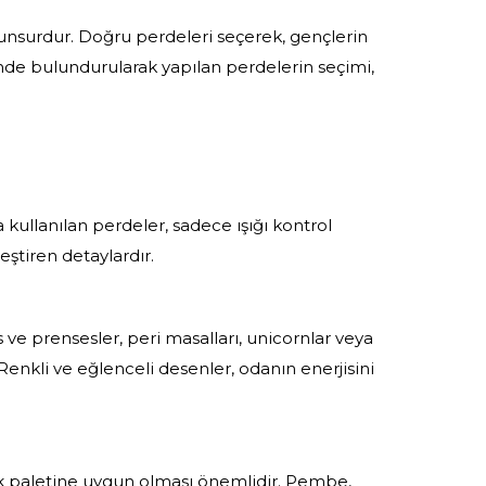
f unsurdur. Doğru perdeleri seçerek, gençlerin
nünde bulundurularak yapılan perdelerin seçimi,
a kullanılan perdeler, sadece ışığı kontrol
ştiren detaylardır.
ve prensesler, peri masalları, unicornlar veya
 Renkli ve eğlenceli desenler, odanın enerjisini
enk paletine uygun olması önemlidir. Pembe,