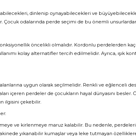
yabilecekleri, dinlenip oynayabilecekleri ve büyüyebilecekler
ır. Çocuk odalarında perde seçimi de bu önemli unsurlardan 
onksiyonellik öncelikli olmalıdır. Kordonlu perdelerden kaçı
lanımı kolay alternatifler tercih edilmelidir. Ayrıca, ışık ko
alanlarına uygun olarak seçilmelidir. Renkli ve eğlenceli de
aları içeren perdeler de çocukların hayal dünyasını besler.
ilgisini çekebilir.
er:
ye ve kirlenmeye maruz kalabilir. Bu nedenle, perdelerin 
inede yıkanabilir kumaşlar veya leke tutmayan özelliklere 