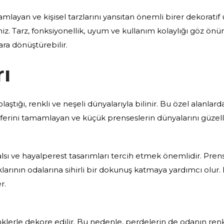
mlayan ve kişisel tarzlarını yansıtan önemli birer dekorati
siniz. Tarz, fonksiyonellik, uyum ve kullanım kolaylığı göz ö
lara dönüştürebilir.
ı
ştığı, renkli ve neşeli dünyalarıyla bilinir. Bu özel alanlard
rini tamamlayan ve küçük prenseslerin dünyalarını güzelle
sı ve hayalperest tasarımları tercih etmek önemlidir. Prens 
uklarının odalarına sihirli bir dokunuş katmaya yardımcı olur.
r.
renklerle dekore edilir. Bu nedenle, perdelerin de odanın r